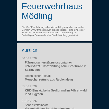
Feuerwehrhaus
Mödling
Die Veröffentlichung oder Vervielfältigung aller unter der
Domain www.ffmoedling.at präsentierten Texte und/oder
Fotos ist nur nach ausdrücklicher Zustimmung der
Freiwilligen Feuerwehr der Stadt Mödling gestattet.
Kürzlich
06.08.2026
Führungsunterstützungscontainer
unterstützt Einsatzleitung beim Großbrand in
St. Egyden
Technischer Einsatz
Menschenrettung aus Regionalzug
05.08.2026
KHD-Einsatz beim Großbrand im Föhrenwald
in St. Egyden
01.08.2026
Schadstoffeinsatz
Vermeintlicher Betriebsmittelaustritt