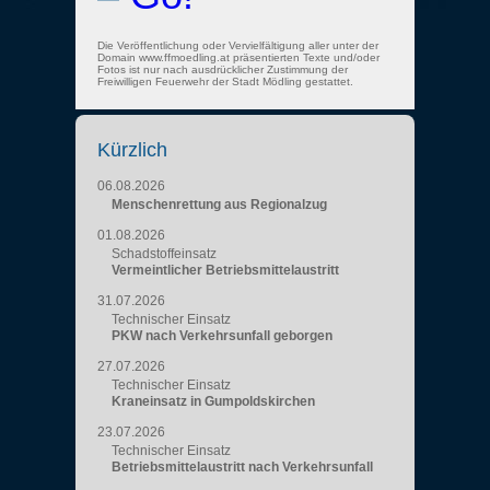
Die Veröffentlichung oder Vervielfältigung aller unter der
Domain www.ffmoedling.at präsentierten Texte und/oder
Fotos ist nur nach ausdrücklicher Zustimmung der
Freiwilligen Feuerwehr der Stadt Mödling gestattet.
Kürzlich
06.08.2026
Menschenrettung aus Regionalzug
01.08.2026
Schadstoffeinsatz
Vermeintlicher Betriebsmittelaustritt
31.07.2026
Technischer Einsatz
PKW nach Verkehrsunfall geborgen
27.07.2026
Technischer Einsatz
Kraneinsatz in Gumpoldskirchen
23.07.2026
Technischer Einsatz
Betriebsmittelaustritt nach Verkehrsunfall