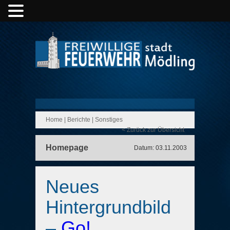
Home
|
Berichte
|
Sonstiges
< Zurück zur Übersicht
Homepage
Datum: 03.11.2003
Neues
Hintergrundbild
–
Go!