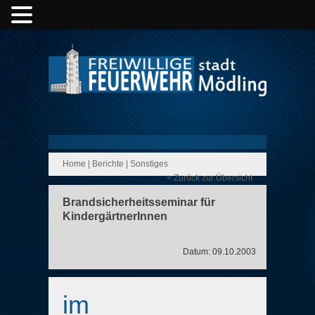
Home
|
Berichte
|
Sonstiges
< Zurück zur Übersicht
Brandsicherheitsseminar für
KindergärtnerInnen
Datum: 09.10.2003
im