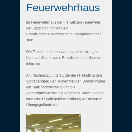
Feuerwehrhaus
Im Feuerwehrhaus der Freiwilligen Feuerwehr
der Stadt Mödling fand ein
Brandsicherheitseminar für KindergärtnerInnen
statt.
Die TeilnehmerInnen wurden am Vormittag im
Lehrsaal über diverse Brandsicherheitsthemen
informiert.
Am Nachmittag unterstützte die FF Mödling den
Vortragenden: Den teilnehmenden Damen wurde
ein Tanklöschfahrzeug und die
Atemschutzausrüstung vorgestellt. Anschließend
fand eine Handfeuerlöscherübung auf unserem
Übungsgelände statt.