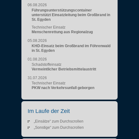
06.08.2026
Führungsunterstützungscontainer
unterstützt Einsatzleitung beim Großbrand in
St. Egyden
Technischer Einsatz
Menschenrettung aus Regionalzug
05.08.2026
KHD-Einsatz beim Großbrand im Föhrenwald
in St. Egyden
01.08.2026
Schadstoffeinsatz
Vermeintlicher Betriebsmittelaustritt
31.07.2026
Technischer Einsatz
PKW nach Verkehrsunfall geborgen
Im Laufe der Zeit
„Einsätze“ zum Durchscrollen
„Sonstige“ zum Durchscrollen