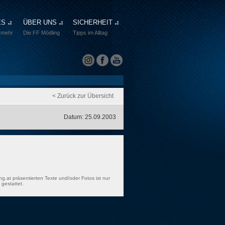
ES
ÜBER UNS
SICHERHEIT
 mehr
Die FF Mödling
Tipps im Alltag
< Zurück zur Übersicht
Datum: 25.09.2003
ng.at präsentierten Texte und/oder Fotos ist nur
gestattet.