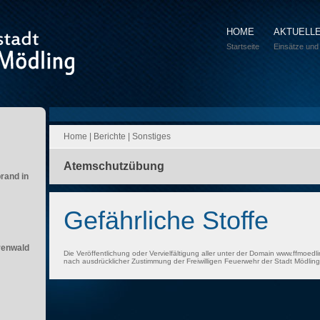
HOME
AKTUELL
Startseite
Einsätze und
Home
|
Berichte
|
Sonstiges
Atemschutzübung
brand in
Gefährliche Stoffe
renwald
Die Veröffentlichung oder Vervielfältigung aller unter der Domain www.ffmoedli
nach ausdrücklicher Zustimmung der Freiwilligen Feuerwehr der Stadt Mödling 