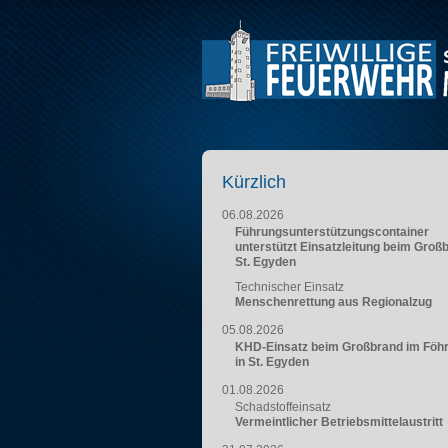
Kürzlich
06.08.2026
Führungsunterstützungscontainer
unterstützt Einsatzleitung beim Groß
St. Egyden
Technischer Einsatz
Menschenrettung aus Regionalzug
05.08.2026
KHD-Einsatz beim Großbrand im Föh
in St. Egyden
01.08.2026
Schadstoffeinsatz
Vermeintlicher Betriebsmittelaustritt