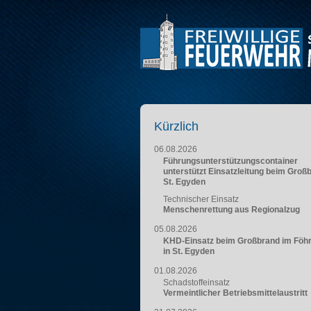
Kürzlich
06.08.2026
Führungsunterstützungscontainer
unterstützt Einsatzleitung beim Groß
St. Egyden
Technischer Einsatz
Menschenrettung aus Regionalzug
05.08.2026
KHD-Einsatz beim Großbrand im Föh
in St. Egyden
01.08.2026
Schadstoffeinsatz
Vermeintlicher Betriebsmittelaustritt