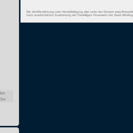
Die Veröffentlichung oder Vervielfältigung aller unter der Domain www.ffmoedli
nach ausdrücklicher Zustimmung der Freiwilligen Feuerwehr der Stadt Mödling 
Jun
Dez