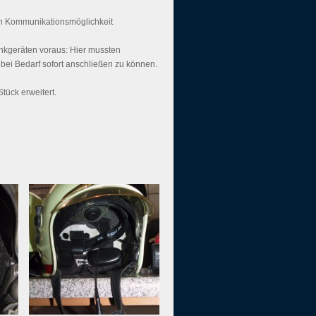
uen Kommunikationsmöglichkeit
nkgeräten voraus: Hier mussten
ei Bedarf sofort anschließen zu können.
ück erweitert.