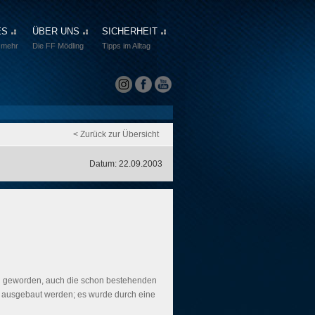
ES
ÜBER UNS
SICHERHEIT
 mehr
Die FF Mödling
Tipps im Alltag
< Zurück zur Übersicht
Datum: 22.09.2003
 geworden, auch die schon bestehenden
 ausgebaut werden; es wurde durch eine