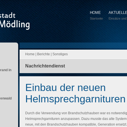
HOME
AKTUELL
Startseite
Einsätze und
Home
|
Berichte
|
Sonstiges
Nachrichtendienst
brand in
Einbau der neuen
Helmsprechgarnituren
renwald
Durch die Verwendung von Brandschutzhauben war es notwendig
Helmsprechgarnituren anzupassen. Dazu musste das alte System
neue, mit den Brandschutzhauben kompatible, Generation ersetzt.