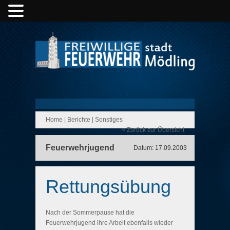
Home
|
Berichte
|
Sonstiges
< Zurück zur Übersicht
Feuerwehrjugend
Datum: 17.09.2003
Rettungsübung
Nach der Sommerpause hat die
Feuerwehrjugend ihre Arbeit ebenfalls wieder