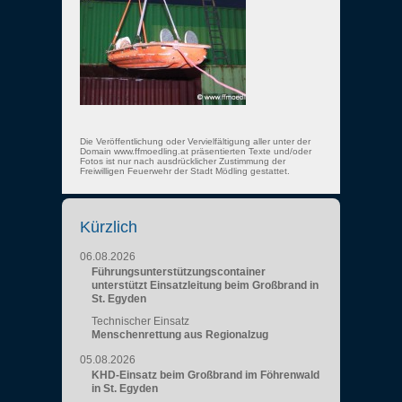
Die Veröffentlichung oder Vervielfältigung aller unter der
Domain www.ffmoedling.at präsentierten Texte und/oder
Fotos ist nur nach ausdrücklicher Zustimmung der
Freiwilligen Feuerwehr der Stadt Mödling gestattet.
Kürzlich
06.08.2026
Führungsunterstützungscontainer
unterstützt Einsatzleitung beim Großbrand in
St. Egyden
Technischer Einsatz
Menschenrettung aus Regionalzug
05.08.2026
KHD-Einsatz beim Großbrand im Föhrenwald
in St. Egyden