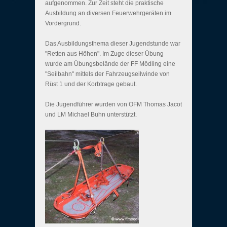
aufgenommen. Zur Zeit steht die praktische
Ausbildung an diversen Feuerwehrgeräten im
Vordergrund.
Das Ausbildungsthema dieser Jugendstunde war
"Retten aus Höhen". Im Zuge dieser Übung
wurde am Übungsbelände der FF Mödling eine
"Seilbahn" mittels der Fahrzeugseilwinde von
Rüst 1 und der Korbtrage gebaut.
Die Jugendführer wurden von OFM Thomas Jacot
und LM Michael Buhn unterstützt.