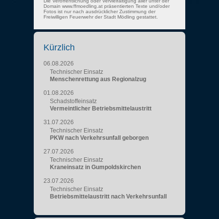
Die Veröffentlichung oder Vervielfältigung aller unter der
Domain www.ffmoedling.at präsentierten Texte und/oder
Fotos ist nur nach ausdrücklicher Zustimmung der
Freiwilligen Feuerwehr der Stadt Mödling gestattet.
Kürzlich
06.08.2026
Technischer Einsatz
Menschenrettung aus Regionalzug
01.08.2026
Schadstoffeinsatz
Vermeintlicher Betriebsmittelaustritt
31.07.2026
Technischer Einsatz
PKW nach Verkehrsunfall geborgen
27.07.2026
Technischer Einsatz
Kraneinsatz in Gumpoldskirchen
23.07.2026
Technischer Einsatz
Betriebsmittelaustritt nach Verkehrsunfall