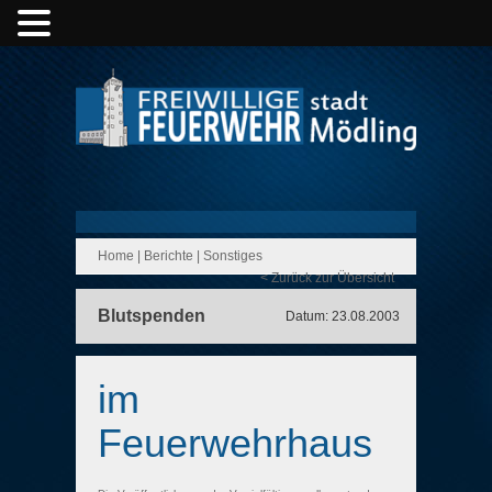
Home
|
Berichte
|
Sonstiges
< Zurück zur Übersicht
Blutspenden
Datum: 23.08.2003
im
Feuerwehrhaus