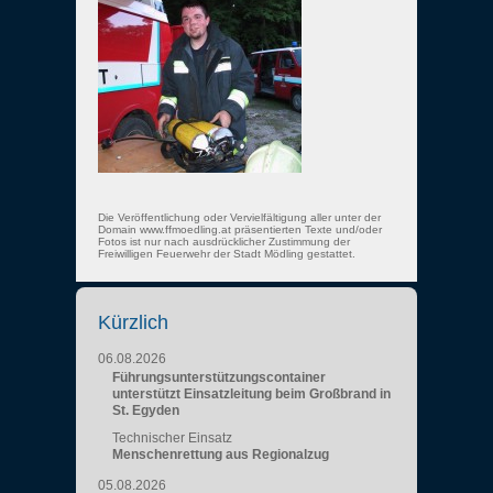
Die Veröffentlichung oder Vervielfältigung aller unter der
Domain www.ffmoedling.at präsentierten Texte und/oder
Fotos ist nur nach ausdrücklicher Zustimmung der
Freiwilligen Feuerwehr der Stadt Mödling gestattet.
Kürzlich
06.08.2026
Führungsunterstützungscontainer
unterstützt Einsatzleitung beim Großbrand in
St. Egyden
Technischer Einsatz
Menschenrettung aus Regionalzug
05.08.2026