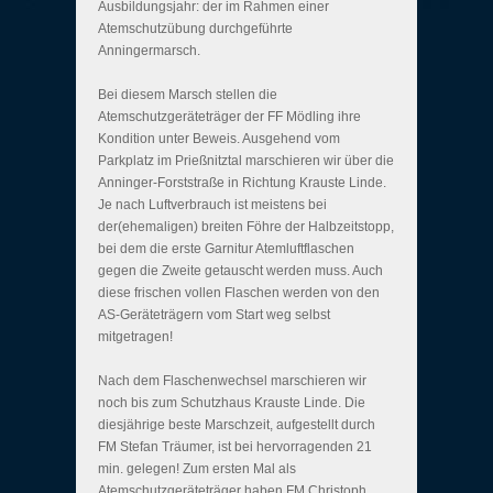
Ausbildungsjahr: der im Rahmen einer
Atemschutzübung durchgeführte
Anningermarsch.
Bei diesem Marsch stellen die
Atemschutzgeräteträger der FF Mödling ihre
Kondition unter Beweis. Ausgehend vom
Parkplatz im Prießnitztal marschieren wir über die
Anninger-Forststraße in Richtung Krauste Linde.
Je nach Luftverbrauch ist meistens bei
der(ehemaligen) breiten Föhre der Halbzeitstopp,
bei dem die erste Garnitur Atemluftflaschen
gegen die Zweite getauscht werden muss. Auch
diese frischen vollen Flaschen werden von den
AS-Geräteträgern vom Start weg selbst
mitgetragen!
Nach dem Flaschenwechsel marschieren wir
noch bis zum Schutzhaus Krauste Linde. Die
diesjährige beste Marschzeit, aufgestellt durch
FM Stefan Träumer, ist bei hervorragenden 21
min. gelegen! Zum ersten Mal als
Atemschutzgeräteträger haben FM Christoph