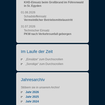
KHD-Einsatz beim Großbrand im Föhrenwald
in St. Egyden
01.08.2026
Schadstoffeinsatz
Vermeintlicher Betriebsmittelaustritt
31.07.2026
Technischer Einsatz
PKW nach Verkehrsunfall geborgen
Im Laufe der Zeit
„Einsätze“ zum Durchscrollen
„Sonstige“ zum Durchscrollen
Jahresarchiv
Stöbern sie in unserem Archiv!
Jahr 2026
Jahr 2025
Jahr 2024