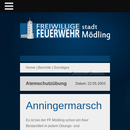
Home
|
Berichte
|
Sonstiges
< Zurück zur Übersicht
Atemschutzübung
Datum: 22.05.2003
Anningermarsch
Es ist bei der FF Mödling schon ein fixer
Bestandteil in jedem Übungs- und