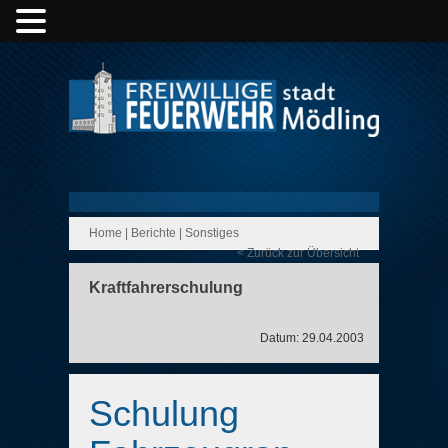
Home
|
Berichte
|
Sonstiges
< Zurück zur Übersicht
Kraftfahrerschulung
Datum: 29.04.2003
Schulung