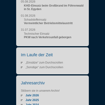
05.08.2026
KHD-Einsatz beim Großbrand im Föhrenwald
in St. Egyden
01.08.2026
Schadstoffeinsatz
Vermeintlicher Betriebsmittelaustritt
31.07.2026
Technischer Einsatz
PKW nach Verkehrsunfall geborgen
Im Laufe der Zeit
„Einsätze“ zum Durchscrollen
„Sonstige“ zum Durchscrollen
Jahresarchiv
Stöbern sie in unserem Archiv!
Jahr 2026
Jahr 2025
Jahr 2024