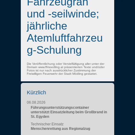
Fahrzeugran
und -seilwinde;
jährliche
Atemluftfahrzeu
g-Schulung
Die Veröffentlichung oder Vervielfältigung aller unter der
Domain www.ffmoedling.at präsentierten Texte und/oder
Fotos ist nur nach ausdrücklicher Zustimmung der
Freiwilligen Feuerwehr der Stadt Mödling gestattet.
Kürzlich
06.08.2026
Führungsunterstützungscontainer
unterstützt Einsatzleitung beim Großbrand in
St. Egyden
Technischer Einsatz
Menschenrettung aus Regionalzug