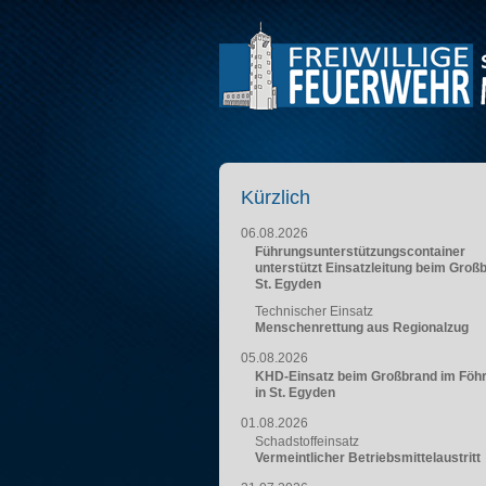
Kürzlich
06.08.2026
Führungsunterstützungscontainer
unterstützt Einsatzleitung beim Groß
St. Egyden
Technischer Einsatz
Menschenrettung aus Regionalzug
05.08.2026
KHD-Einsatz beim Großbrand im Föh
in St. Egyden
01.08.2026
Schadstoffeinsatz
Vermeintlicher Betriebsmittelaustritt