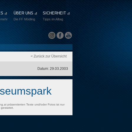
ES
ÜBER UNS
SICHERHEIT
 mehr
Die FF Mödling
Tipps im Alltag
< Zurück zur Übersicht
Datum: 29.03.2003
useumspark
ng.at präsentierten Texte und/oder Fotos ist nur
gestattet.