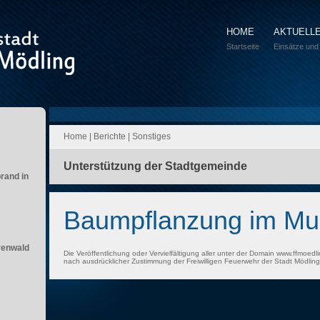
HOME
AKTUELL
Startseite
Einsätze und
Home
|
Berichte
|
Sonstiges
Unterstützung der Stadtgemeinde
brand in
Baumpflanzung im M
renwald
Die Veröffentlichung oder Vervielfältigung aller unter der Domain www.ffmoedli
nach ausdrücklicher Zustimmung der Freiwilligen Feuerwehr der Stadt Mödling 