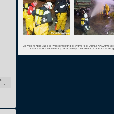
Die Veröffentlichung oder Vervielfältigung aller unter der Domain www.ffmoedli
nach ausdrücklicher Zustimmung der Freiwilligen Feuerwehr der Stadt Mödling 
Jun
Dez