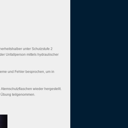
erheitshalber unter Schutzstufe 2
er Unfallperson mittels hydraulischer
eme und Fehler besprochen, um in
 Atemschutzflaschen wieder hergestellt.
n Übung teilgenommen.