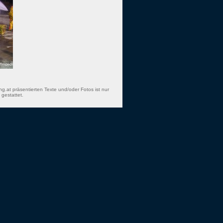
ng.at präsentierten Texte und/oder Fotos ist nur
gestattet.