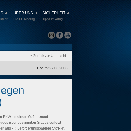
ES
ÜBER UNS
SICHERHEIT
 mehr
Die FF Mödling
Tipps im Alltag
< Zurück zur Übersicht
Datum: 27.03.2003
gegen
)
in PKW mit einem Gefahrengut-
ges ist unbestimmten Grades verletzt
t aus - lt. Beförderungspapiere Stoff-Nr.