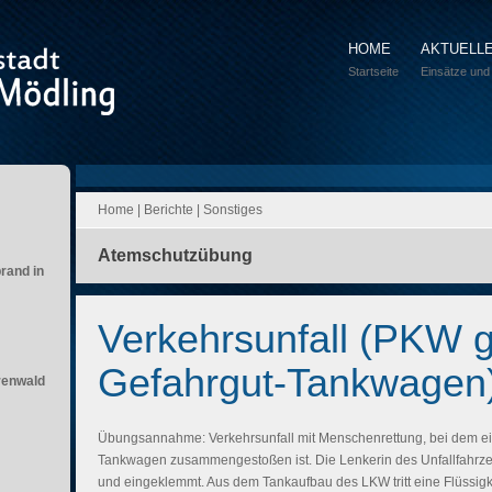
HOME
AKTUELL
Startseite
Einsätze und
Home
|
Berichte
|
Sonstiges
Atemschutzübung
brand in
Verkehrsunfall (PKW 
Gefahrgut-Tankwagen
renwald
Übungsannahme: Verkehrsunfall mit Menschenrettung, bei dem e
Tankwagen zusammengestoßen ist. Die Lenkerin des Unfallfahrzeu
und eingeklemmt. Aus dem Tankaufbau des LKW tritt eine Flüssigkei