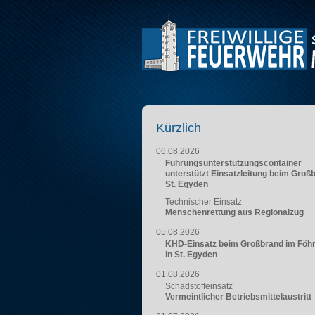
Kürzlich
06.08.2026
Führungsunterstützungscontainer
unterstützt Einsatzleitung beim Groß
St. Egyden
Technischer Einsatz
Menschenrettung aus Regionalzug
05.08.2026
KHD-Einsatz beim Großbrand im Föh
in St. Egyden
01.08.2026
Schadstoffeinsatz
Vermeintlicher Betriebsmittelaustritt