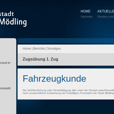
HOME
AKTUELL
Startseite
Einsätze und
Home
|
Berichte
|
Sonstiges
Zugsübung 1. Zug
brand in
Fahrzeugkunde
renwald
Die Veröffentlichung oder Vervielfältigung aller unter der Domain www.ffmoedli
nach ausdrücklicher Zustimmung der Freiwilligen Feuerwehr der Stadt Mödling 