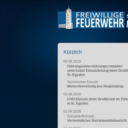
Kürzlich
06.08.2026
Führungsunterstützungscontainer
unterstützt Einsatzleitung beim Groß
St. Egyden
Technischer Einsatz
Menschenrettung aus Regionalzug
05.08.2026
KHD-Einsatz beim Großbrand im Föh
in St. Egyden
01.08.2026
Schadstoffeinsatz
Vermeintlicher Betriebsmittelaustritt