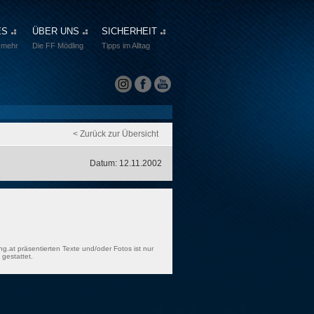
ES
ÜBER UNS
SICHERHEIT
 mehr
Die FF Mödling
Tipps im Alltag
< Zurück zur Übersicht
Datum: 12.11.2002
ng.at präsentierten Texte und/oder Fotos ist nur
gestattet.