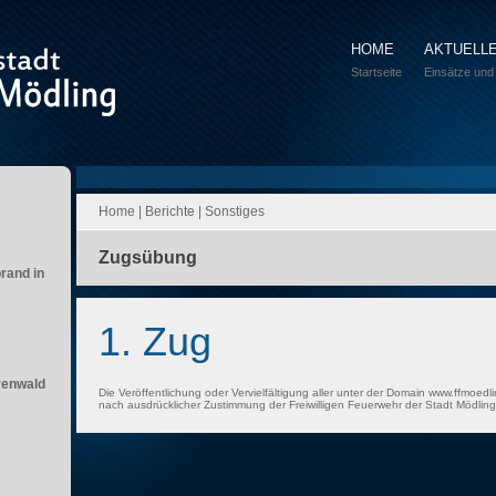
HOME
AKTUELL
Startseite
Einsätze und
Home
|
Berichte
|
Sonstiges
Zugsübung
brand in
1. Zug
renwald
Die Veröffentlichung oder Vervielfältigung aller unter der Domain www.ffmoedli
nach ausdrücklicher Zustimmung der Freiwilligen Feuerwehr der Stadt Mödling 