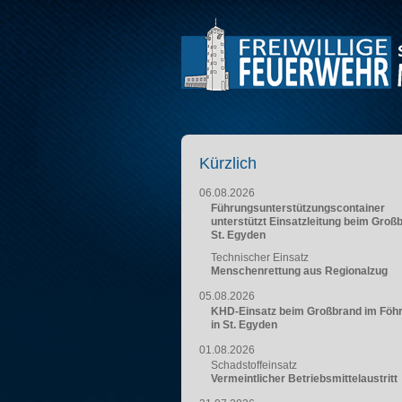
Kürzlich
06.08.2026
Führungsunterstützungscontainer
unterstützt Einsatzleitung beim Groß
St. Egyden
Technischer Einsatz
Menschenrettung aus Regionalzug
05.08.2026
KHD-Einsatz beim Großbrand im Föh
in St. Egyden
01.08.2026
Schadstoffeinsatz
Vermeintlicher Betriebsmittelaustritt