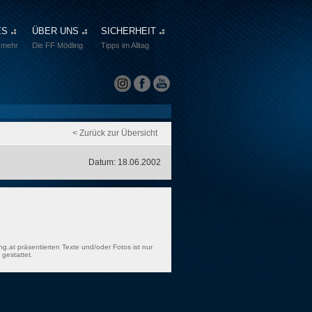
ES
ÜBER UNS
SICHERHEIT
 mehr
Die FF Mödling
Tipps im Alltag
< Zurück zur Übersicht
Datum: 18.06.2002
ng.at präsentierten Texte und/oder Fotos ist nur
gestattet.