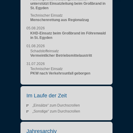
unterstützt Einsatzleitung beim Großbrand in
St. Egyden
Technischer Einsatz
Menschenrettung aus Regionalzug
05.08.2026
KHD-Einsatz beim Großbrand im Föhrenwald
in St. Egyden
01.08.2026
Schadstoffeinsatz
Vermeintlicher Betriebsmittelaustritt
31.07.2026
Technischer Einsatz
PKW nach Verkehrsunfall geborgen
Im Laufe der Zeit
„Einsätze“ zum Durchscrollen
„Sonstige“ zum Durchscrollen
Jahresarchiv