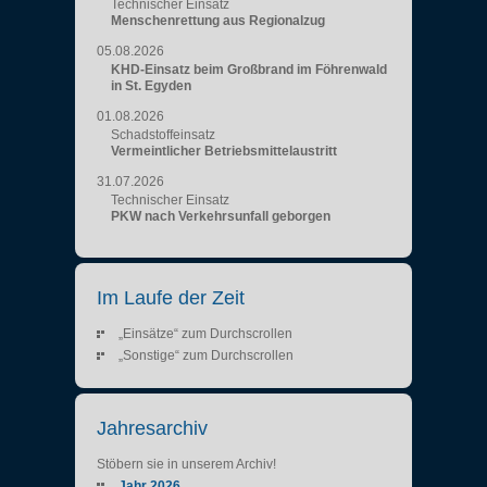
Technischer Einsatz
Menschenrettung aus Regionalzug
05.08.2026
KHD-Einsatz beim Großbrand im Föhrenwald
in St. Egyden
01.08.2026
Schadstoffeinsatz
Vermeintlicher Betriebsmittelaustritt
31.07.2026
Technischer Einsatz
PKW nach Verkehrsunfall geborgen
Im Laufe der Zeit
„Einsätze“ zum Durchscrollen
„Sonstige“ zum Durchscrollen
Jahresarchiv
Stöbern sie in unserem Archiv!
Jahr 2026