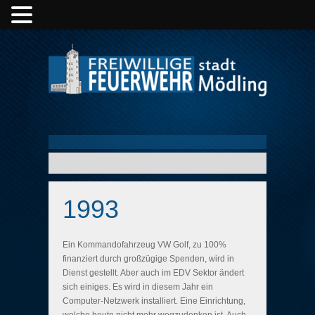
1993
Ein Kommandofahrzeug VW Golf, zu 100%
finanziert durch großzügige Spenden, wird in
Dienst gestellt. Aber auch im EDV Sektor ändert
sich einiges. Es wird in diesem Jahr ein
Computer-Netzwerk installiert. Eine Einrichtung,