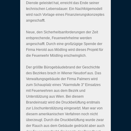
Dienste geleistet hat, erreicht das Ende seiner
technischen Lebensdauer. Ein Nachfolgemodell
wird nach Vorlage eines Finanzierungskonzeptes
angeschafft.
Neue, den Sicherheitsanforderungen der Zeit
entsprechende, Feuerwehrhelme werden
angeschafft. Durch eine großzügige Spende der
Firma Herold aus Mödling wird dieses Projekt für
die Feuerwehr Mödling erschwinglich.
Der größte Bürogebäudebrand der Geschichte
des Bezirkes brach in Wiener Neudorf aus. Das
Verwaltungsgebäude der Firma Palmers wird
zum Schauplatz eines "Alarmstufe 3" Einsatzes
mit Feuerwehren aus dem Bezirk und
Unterstützung aus Wien. Bei diesem
Brandeinsatz wird die Druckbelüftung erstmals
zur Löschunterstützung eingesetzt. Man war von
diesem amerikanischen Verfahren noch nicht
überzeugt. Durch die Druckbelüftung wurde zwar
der Rauch aus dem Gebäude gedrückt aber auch