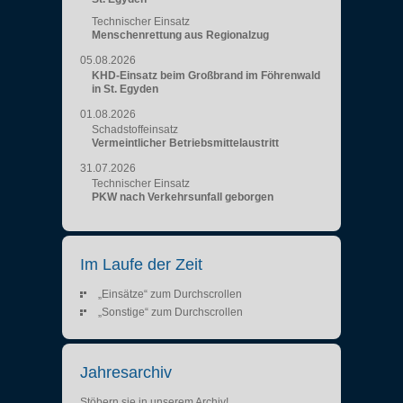
Technischer Einsatz
Menschenrettung aus Regionalzug
05.08.2026
KHD-Einsatz beim Großbrand im Föhrenwald
in St. Egyden
01.08.2026
Schadstoffeinsatz
Vermeintlicher Betriebsmittelaustritt
31.07.2026
Technischer Einsatz
PKW nach Verkehrsunfall geborgen
Im Laufe der Zeit
„Einsätze“ zum Durchscrollen
„Sonstige“ zum Durchscrollen
Jahresarchiv
Stöbern sie in unserem Archiv!