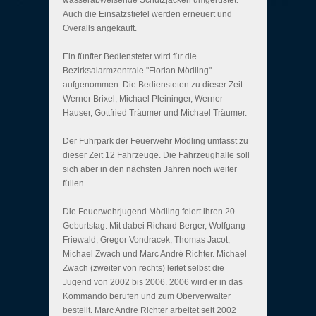
wasserabweisende Schutzjacken umgerüstet.
Auch die Einsatzstiefel werden erneuert und
Overalls angekauft.
Ein fünfter Bediensteter wird für die
Bezirksalarmzentrale "Florian Mödling"
aufgenommen. Die Bediensteten zu dieser Zeit:
Werner Brixel, Michael Pleininger, Werner
Hauser, Gottfried Träumer und Michael Träumer.
Der Fuhrpark der Feuerwehr Mödling umfasst zu
dieser Zeit 12 Fahrzeuge. Die Fahrzeughalle soll
sich aber in den nächsten Jahren noch weiter
füllen.
Die Feuerwehrjugend Mödling feiert ihren 20.
Geburtstag. Mit dabei Richard Berger, Wolfgang
Friewald, Gregor Vondracek, Thomas Jacot,
Michael Zwach und Marc André Richter. Michael
Zwach (zweiter von rechts) leitet selbst die
Jugend von 2002 bis 2006. 2006 wird er in das
Kommando berufen und zum Oberverwalter
bestellt. Marc Andre Richter arbeitet seit 2002