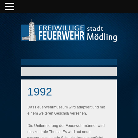
1992
Das Feuerwehrmuseum wird adaptiert und mit
einem weiteren Geschoß versehen.
Die Uniformierung der Feuerwehrmänner wird
das zentrale Thema: Es wird auf neue,