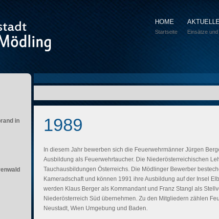
HOME
AKTUELL
Startseite
Einsätze und
1989
brand in
In diesem Jahr bewerben sich die Feuerwehrmänner Jürgen Berger
Ausbildung als Feuerwehrtaucher. Die Niederösterreichischen Le
Tauchausbildungen Österreichs. Die Mödlinger Bewerber bestec
renwald
Kameradschaft und können 1991 ihre Ausbildung auf der Insel El
werden Klaus Berger als Kommandant und Franz Stangl als Stellve
Niederösterreich Süd übernehmen. Zu den Mitgliedern zählen Fe
Neustadt, Wien Umgebung und Baden.