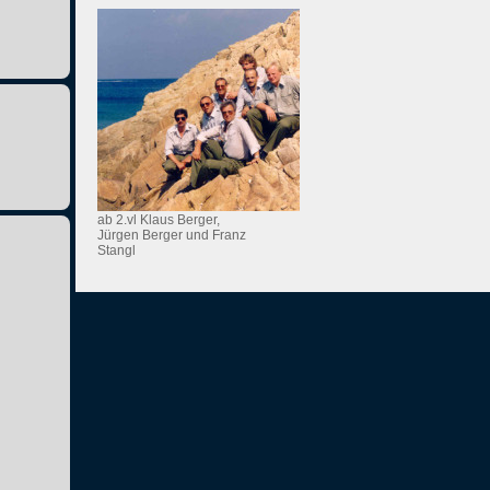
ab 2.vl Klaus Berger,
Jürgen Berger und Franz
Stangl