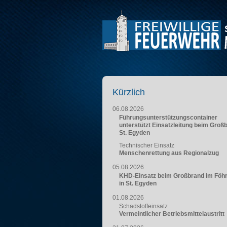
Kürzlich
06.08.2026
Führungsunterstützungscontainer
unterstützt Einsatzleitung beim Groß
St. Egyden
Technischer Einsatz
Menschenrettung aus Regionalzug
05.08.2026
KHD-Einsatz beim Großbrand im Föh
in St. Egyden
01.08.2026
Schadstoffeinsatz
Vermeintlicher Betriebsmittelaustritt