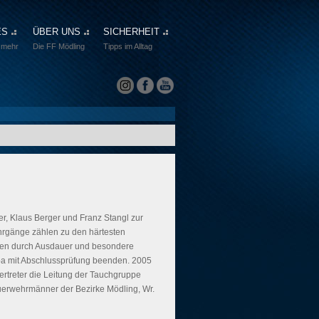
ES
ÜBER UNS
SICHERHEIT
 mehr
Die FF Mödling
Tipps im Alltag
, Klaus Berger und Franz Stangl zur
hrgänge zählen zu den härtesten
hen durch Ausdauer und besondere
ba mit Abschlussprüfung beenden. 2005
rtreter die Leitung der Tauchgruppe
uerwehrmänner der Bezirke Mödling, Wr.