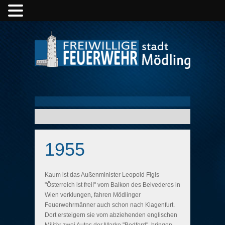
1955
Kaum ist das Außenminister Leopold Figls
"Österreich ist frei!" vom Balkon des Belvederes in
Wien verklungen, fahren Mödlinger
Feuerwehrmänner auch schon nach Klagenfurt.
Dort ersteigern sie vom abziehenden englischen