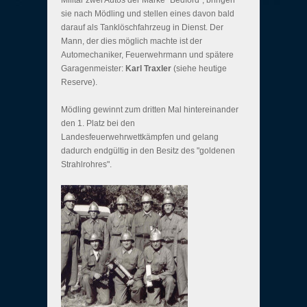
Militär zwei Autos der Marke "Bedford", bringen
sie nach Mödling und stellen eines davon bald
darauf als Tanklöschfahrzeug in Dienst. Der
Mann, der dies möglich machte ist der
Automechaniker, Feuerwehrmann und spätere
Garagenmeister:
Karl Traxler
(siehe heutige
Reserve).
Mödling gewinnt zum dritten Mal hintereinander
den 1. Platz bei den
Landesfeuerwehrwettkämpfen und gelang
dadurch endgültig in den Besitz des "goldenen
Strahlrohres".