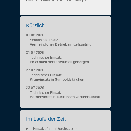
Platz der Landesfeuerwehrwettkämpfe.
Kürzlich
01.08.2026
Schadstoffeinsatz
Vermeintlicher Betriebsmittelaustritt
31.07.2026
Technischer Einsatz
PKW nach Verkehrsunfall geborgen
27.07.2026
Technischer Einsatz
Kraneinsatz in Gumpoldskirchen
23.07.2026
Technischer Einsatz
Betriebsmittelaustritt nach Verkehrsunfall
Im Laufe der Zeit
„Einsätze“ zum Durchscrollen