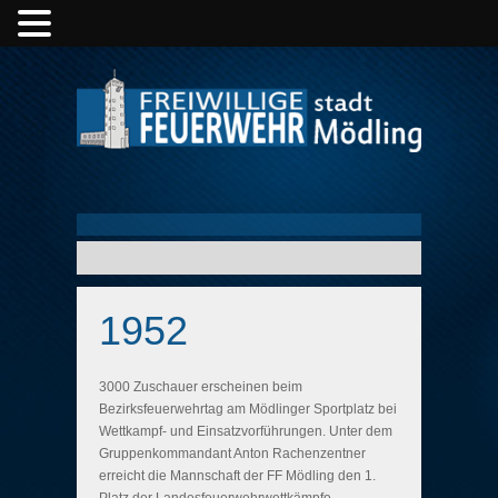
1952
3000 Zuschauer erscheinen beim
Bezirksfeuerwehrtag am Mödlinger Sportplatz bei
Wettkampf- und Einsatzvorführungen. Unter dem
Gruppenkommandant Anton Rachenzentner
erreicht die Mannschaft der FF Mödling den 1.