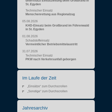
unterstützt Einsatzleitung beim Großbrand in
St. Egyden
Technischer Einsatz
Menschenrettung aus Regionalzug
05.08.2026
KHD-Einsatz beim Großbrand im Föhrenwald
in St. Egyden
01.08.2026
Schadstoffeinsatz
Vermeintlicher Betriebsmittelaustritt
31.07.2026
Technischer Einsatz
PKW nach Verkehrsunfall geborgen
Im Laufe der Zeit
„Einsätze“ zum Durchscrollen
„Sonstige“ zum Durchscrollen
Jahresarchiv