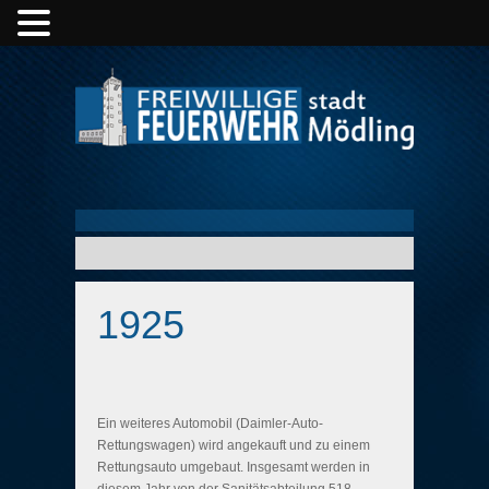
1925
Ein weiteres Automobil (Daimler-Auto-
Rettungswagen) wird angekauft und zu einem
Rettungsauto umgebaut. Insgesamt werden in