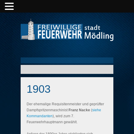
1903
Der ehemalige Requisitenmeister und geprüfter
Dampfspritzenmaschinist
Franz Nacke
(
siehe
Kommandanten
), wird zum 7.
Feuerwehrhauptmann gewählt.