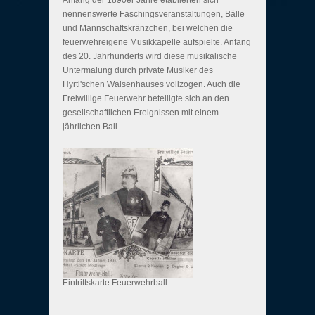
Anfang der 1890er Jahre etablierten sich
nennenswerte Faschingsveranstaltungen, Bälle
und Mannschaftskränzchen, bei welchen die
feuerwehreigene Musikkapelle aufspielte. Anfang
des 20. Jahrhunderts wird diese musikalische
Untermalung durch private Musiker des
Hyrtl'schen Waisenhauses vollzogen. Auch die
Freiwillige Feuerwehr beteiligte sich an den
gesellschaftlichen Ereignissen mit einem
jährlichen Ball.
Eintrittskarte Feuerwehrball