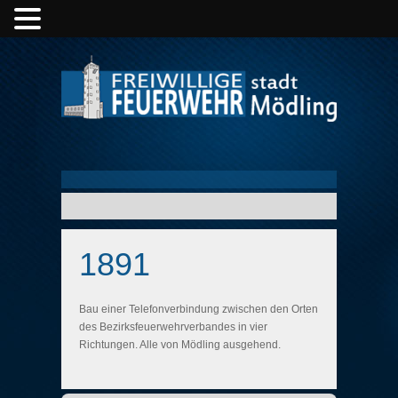
1891
Bau einer Telefonverbindung zwischen den Orten
des Bezirksfeuerwehrverbandes in vier
Richtungen. Alle von Mödling ausgehend.