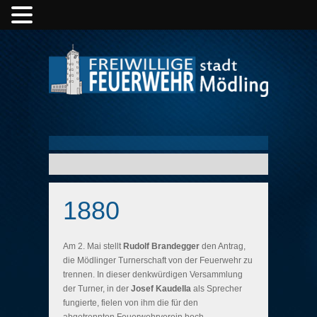
1880
Am 2. Mai stellt
Rudolf Brandegger
den Antrag,
die Mödlinger Turnerschaft von der Feuerwehr zu
trennen. In dieser denkwürdigen Versammlung
der Turner, in der
Josef Kaudella
als Sprecher
fungierte, fielen von ihm die für den