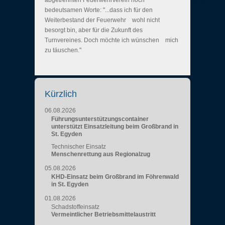
abgetrennten Feuerwehrverein hoch
bedeutsamen Worte: "...dass ich für den
Weiterbestand der Feuerwehr wohl nicht
besorgt bin, aber für die Zukunft des
Turnvereines. Doch möchte ich wünschen mich
zu täuschen."
Kürzlich
06.08.2026
Führungsunterstützungscontainer
unterstützt Einsatzleitung beim Großbrand in
St. Egyden
Technischer Einsatz
Menschenrettung aus Regionalzug
05.08.2026
KHD-Einsatz beim Großbrand im Föhrenwald
in St. Egyden
01.08.2026
Schadstoffeinsatz
Vermeintlicher Betriebsmittelaustritt