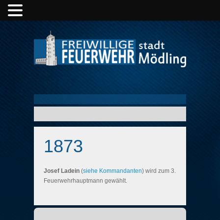
1873
Josef Ladein
(
siehe Kommandanten
) wird zum 3.
Feuerwehrhauptmann gewählt.