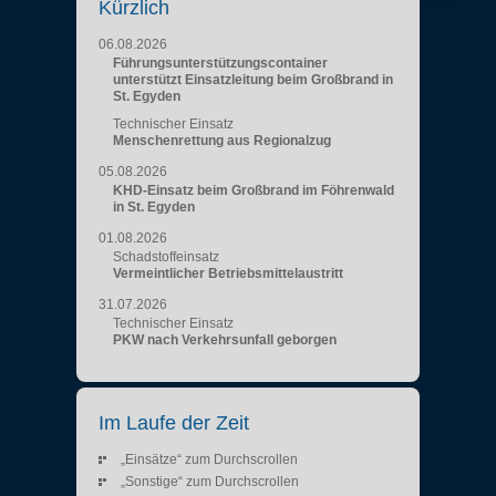
Kürzlich
06.08.2026
Führungsunterstützungscontainer
unterstützt Einsatzleitung beim Großbrand in
St. Egyden
Technischer Einsatz
Menschenrettung aus Regionalzug
05.08.2026
KHD-Einsatz beim Großbrand im Föhrenwald
in St. Egyden
01.08.2026
Schadstoffeinsatz
Vermeintlicher Betriebsmittelaustritt
31.07.2026
Technischer Einsatz
PKW nach Verkehrsunfall geborgen
Im Laufe der Zeit
„Einsätze“ zum Durchscrollen
„Sonstige“ zum Durchscrollen