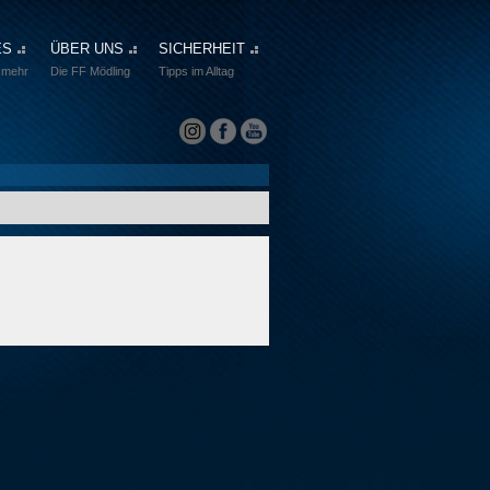
ES
ÜBER UNS
SICHERHEIT
 mehr
Die FF Mödling
Tipps im Alltag