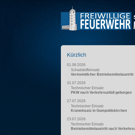
Kürzlich
01.08.2026
Schadstoffeinsatz
Vermeintlicher Betriebsmittelaustritt
31.07.2026
Technischer Einsatz
PKW nach Verkehrsunfall geborgen
27.07.2026
Technischer Einsatz
Kraneinsatz in Gumpoldskirchen
23.07.2026
Technischer Einsatz
Betriebsmittelaustritt nach Verkehrsu