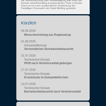
Die Veröffentlichung oder Vervielfältigung aller unter der
Domain www.ffmoedling.at präsentierten Texte und/oder
Fotos ist nur nach ausdrücklicher Zustimmung der
Freiwilligen Feuerwehr der Stadt Mödling gestattet.
Kürzlich
06.08.2026
Menschenrettung aus Regionalzug
01.08.2026
Schadstoffeinsatz
Vermeintlicher Betriebsmittelaustritt
31.07.2026
Technischer Einsatz
PKW nach Verkehrsunfall geborgen
27.07.2026
Technischer Einsatz
Kraneinsatz in Gumpoldskirchen
23.07.2026
Technischer Einsatz
Betriebsmittelaustritt nach Verkehrsunfall