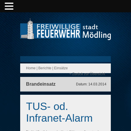
Home
|
Berichte
|
Einsätze
< Zurück zur Übersicht
Brandeinsatz
Datum: 14.03.2014
TUS- od.
Infranet-Alarm