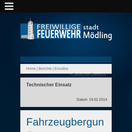
Home
|
Berichte
|
Einsätze
< Zurück zur Übersicht
Technischer Einsatz
Datum: 19.02.2014
Fahrzeugbergun