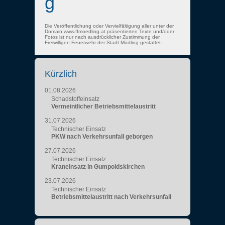
g
Die Veröffentlichung oder Vervielfältigung aller unter der
Domain www.ffmoedling.at präsentierten Texte und/oder
Fotos ist nur nach ausdrücklicher Zustimmung der
Freiwilligen Feuerwehr der Stadt Mödling gestattet.
Kürzlich
01.08.2026
Schadstoffeinsatz
Vermeintlicher Betriebsmittelaustritt
31.07.2026
Technischer Einsatz
PKW nach Verkehrsunfall geborgen
27.07.2026
Technischer Einsatz
Kraneinsatz in Gumpoldskirchen
23.07.2026
Technischer Einsatz
Betriebsmittelaustritt nach Verkehrsunfall