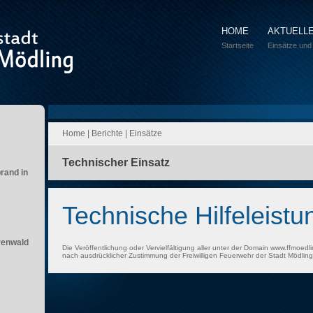
HOME
AKTUELL
Startseite
Einsätze und
Home
|
Berichte
|
Einsätze
Technischer Einsatz
brand in
Technische Hilfeleistu
renwald
Die Veröffentlichung oder Vervielfältigung aller unter der Domain www.ffmoedli
nach ausdrücklicher Zustimmung der Freiwilligen Feuerwehr der Stadt Mödling 