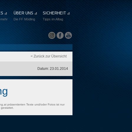
ES
ÜBER UNS
SICHERHEIT
 mehr
Die FF Mödling
Tipps im Alltag
< Zurück zur Übersicht
Datum: 23.01.2014
ng
ng.at präsentierten Texte und/oder Fotos ist nur
gestattet.