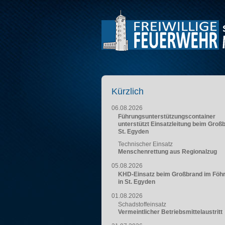
Kürzlich
06.08.2026
Führungsunterstützungscontainer
unterstützt Einsatzleitung beim Groß
St. Egyden
Technischer Einsatz
Menschenrettung aus Regionalzug
05.08.2026
KHD-Einsatz beim Großbrand im Föh
in St. Egyden
01.08.2026
Schadstoffeinsatz
Vermeintlicher Betriebsmittelaustritt