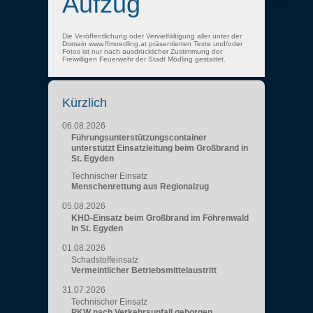
Aufzug
Die Veröffentlichung oder Vervielfältigung aller unter der
Domain www.ffmoedling.at präsentierten Texte und/oder
Fotos ist nur nach ausdrücklicher Zustimmung der
Freiwilligen Feuerwehr der Stadt Mödling gestattet.
Kürzlich
06.08.2026
Führungsunterstützungscontainer
unterstützt Einsatzleitung beim Großbrand in
St. Egyden
Technischer Einsatz
Menschenrettung aus Regionalzug
05.08.2026
KHD-Einsatz beim Großbrand im Föhrenwald
in St. Egyden
01.08.2026
Schadstoffeinsatz
Vermeintlicher Betriebsmittelaustritt
31.07.2026
Technischer Einsatz
PKW nach Verkehrsunfall geborgen