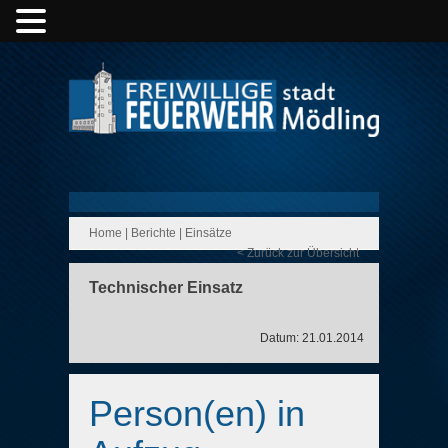
Home
|
Berichte
|
Einsätze
< Zurück zur Übersicht
Technischer Einsatz
Datum: 21.01.2014
Person(en) in