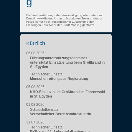
g
Die Veröffentlichung oder Vervielfältigung aller unter der
Domain www.ffmoedling.at präsentierten Texte und/oder
Fotos ist nur nach ausdrücklicher Zustimmung der
Freiwilligen Feuerwehr der Stadt Mödling gestattet.
Kürzlich
06.08.2026
Führungsunterstützungscontainer
unterstützt Einsatzleitung beim Großbrand in
St. Egyden
Technischer Einsatz
Menschenrettung aus Regionalzug
05.08.2026
KHD-Einsatz beim Großbrand im Föhrenwald
in St. Egyden
01.08.2026
Schadstoffeinsatz
Vermeintlicher Betriebsmittelaustritt
31.07.2026
Technischer Einsatz
PKW nach Verkehrsunfall geborgen