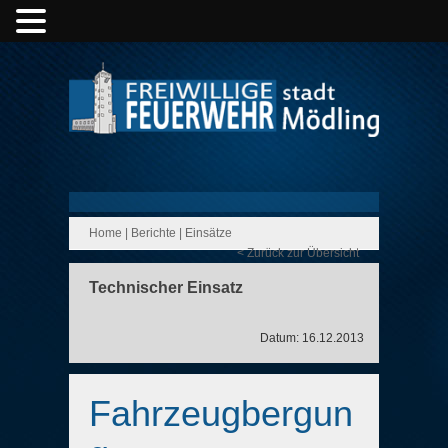
Home
|
Berichte
|
Einsätze
< Zurück zur Übersicht
Technischer Einsatz
Datum: 16.12.2013
Fahrzeugbergun