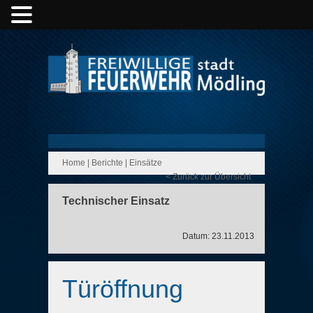
Home
|
Berichte
|
Einsätze
< Zurück zur Übersicht
Technischer Einsatz
Datum: 23.11.2013
Türöffnung