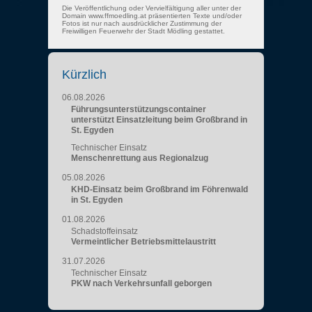
Die Veröffentlichung oder Vervielfältigung aller unter der
Domain www.ffmoedling.at präsentierten Texte und/oder
Fotos ist nur nach ausdrücklicher Zustimmung der
Freiwilligen Feuerwehr der Stadt Mödling gestattet.
Kürzlich
06.08.2026
Führungsunterstützungscontainer
unterstützt Einsatzleitung beim Großbrand in
St. Egyden
Technischer Einsatz
Menschenrettung aus Regionalzug
05.08.2026
KHD-Einsatz beim Großbrand im Föhrenwald
in St. Egyden
01.08.2026
Schadstoffeinsatz
Vermeintlicher Betriebsmittelaustritt
31.07.2026
Technischer Einsatz
PKW nach Verkehrsunfall geborgen