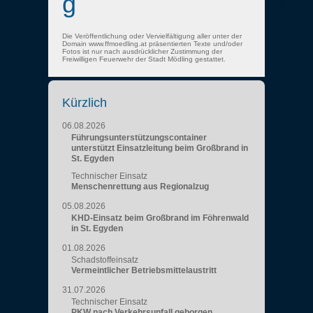
g
Die Veröffentlichung oder Vervielfältigung aller unter der
Domain www.ffmoedling.at präsentierten Texte und/oder
Fotos ist nur nach ausdrücklicher Zustimmung der
Freiwilligen Feuerwehr der Stadt Mödling gestattet.
Kürzlich
06.08.2026
Führungsunterstützungscontainer
unterstützt Einsatzleitung beim Großbrand in
St. Egyden
Technischer Einsatz
Menschenrettung aus Regionalzug
05.08.2026
KHD-Einsatz beim Großbrand im Föhrenwald
in St. Egyden
01.08.2026
Schadstoffeinsatz
Vermeintlicher Betriebsmittelaustritt
31.07.2026
Technischer Einsatz
PKW nach Verkehrsunfall geborgen