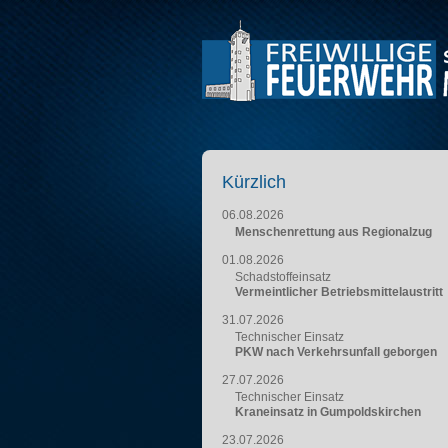
Kürzlich
06.08.2026
Menschenrettung aus Regionalzug
01.08.2026
Schadstoffeinsatz
Vermeintlicher Betriebsmittelaustritt
31.07.2026
Technischer Einsatz
PKW nach Verkehrsunfall geborgen
27.07.2026
Technischer Einsatz
Kraneinsatz in Gumpoldskirchen
23.07.2026