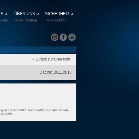
ES
ÜBER UNS
SICHERHEIT
 mehr
Die FF Mödling
Tipps im Alltag
< Zurück zur Übersicht
Datum: 10.11.2013
ng.at präsentierten Texte und/oder Fotos ist nur
gestattet.