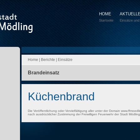
HOME
AKTUELL
Startseite
Einsätze und
Home
|
Berichte
|
Einsätze
Brandeinsatz
Küchenbrand
Die Veröffentlichung oder Vervielfältigung aller unter der Domain www.ffmoedli
nach ausdrücklicher Zustimmung der Freiwilligen Feuerwehr der Stadt Mödling 