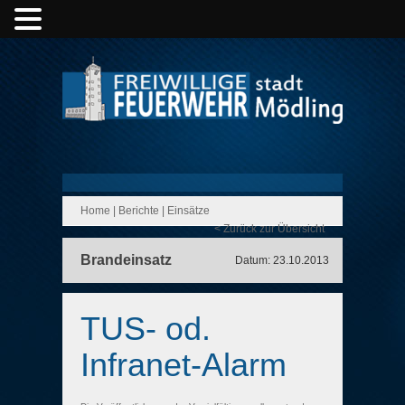
Home
|
Berichte
|
Einsätze
< Zurück zur Übersicht
Brandeinsatz
Datum: 23.10.2013
TUS- od.
Infranet-Alarm