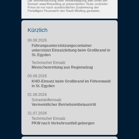
Die Veröffentlichung oder Vervielfältigung aller unter der
Domain www.ffmoedling.at präsentierten Texte und/oder
Fotos ist nur nach ausdrücklicher Zustimmung der
Freiwilligen Feuerwehr der Stadt Mödling gestattet.
Kürzlich
06.08.2026
Führungsunterstützungscontainer
unterstützt Einsatzleitung beim Großbrand in
St. Egyden
Technischer Einsatz
Menschenrettung aus Regionalzug
05.08.2026
KHD-Einsatz beim Großbrand im Föhrenwald
in St. Egyden
01.08.2026
Schadstoffeinsatz
Vermeintlicher Betriebsmittelaustritt
31.07.2026
Technischer Einsatz
PKW nach Verkehrsunfall geborgen