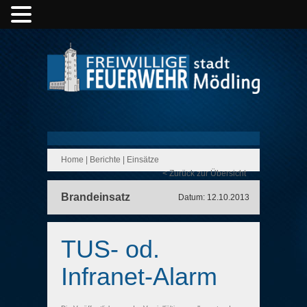
Home
|
Berichte
|
Einsätze
< Zurück zur Übersicht
Brandeinsatz
Datum: 12.10.2013
TUS- od.
Infranet-Alarm