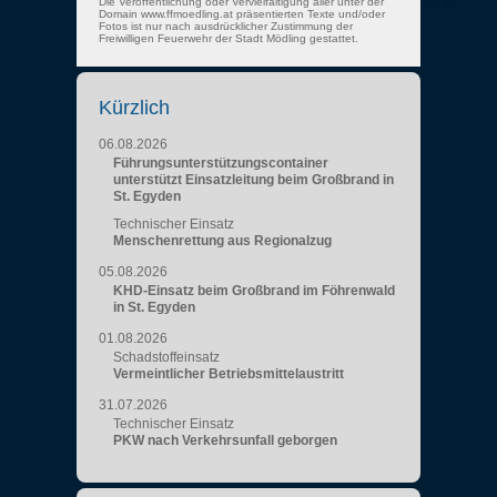
Die Veröffentlichung oder Vervielfältigung aller unter der
Domain www.ffmoedling.at präsentierten Texte und/oder
Fotos ist nur nach ausdrücklicher Zustimmung der
Freiwilligen Feuerwehr der Stadt Mödling gestattet.
Kürzlich
06.08.2026
Führungsunterstützungscontainer
unterstützt Einsatzleitung beim Großbrand in
St. Egyden
Technischer Einsatz
Menschenrettung aus Regionalzug
05.08.2026
KHD-Einsatz beim Großbrand im Föhrenwald
in St. Egyden
01.08.2026
Schadstoffeinsatz
Vermeintlicher Betriebsmittelaustritt
31.07.2026
Technischer Einsatz
PKW nach Verkehrsunfall geborgen