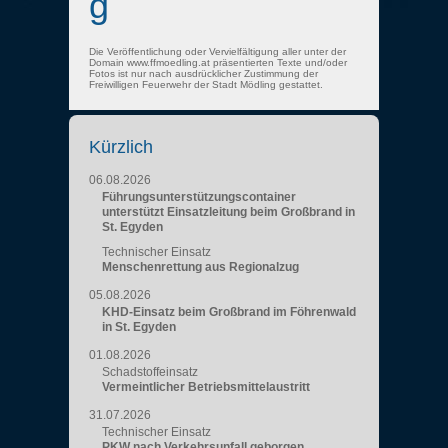
g
Die Veröffentlichung oder Vervielfältigung aller unter der
Domain www.ffmoedling.at präsentierten Texte und/oder
Fotos ist nur nach ausdrücklicher Zustimmung der
Freiwilligen Feuerwehr der Stadt Mödling gestattet.
Kürzlich
06.08.2026
Führungsunterstützungscontainer
unterstützt Einsatzleitung beim Großbrand in
St. Egyden
Technischer Einsatz
Menschenrettung aus Regionalzug
05.08.2026
KHD-Einsatz beim Großbrand im Föhrenwald
in St. Egyden
01.08.2026
Schadstoffeinsatz
Vermeintlicher Betriebsmittelaustritt
31.07.2026
Technischer Einsatz
PKW nach Verkehrsunfall geborgen