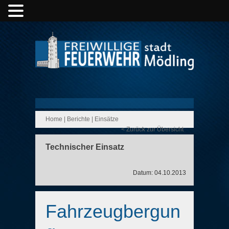
Home
|
Berichte
|
Einsätze
< Zurück zur Übersicht
Technischer Einsatz
Datum: 04.10.2013
Fahrzeugbergun