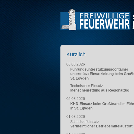
Kürzlich
06.08.2026
Führungsunterstützungscontainer
unterstützt Einsatzleitung beim Groß
St. Egyden
Technischer Einsatz
Menschenrettung aus Regionalzug
05.08.2026
KHD-Einsatz beim Großbrand im Föh
in St. Egyden
01.08.2026
Schadstoffeinsatz
Vermeintlicher Betriebsmittelaustritt