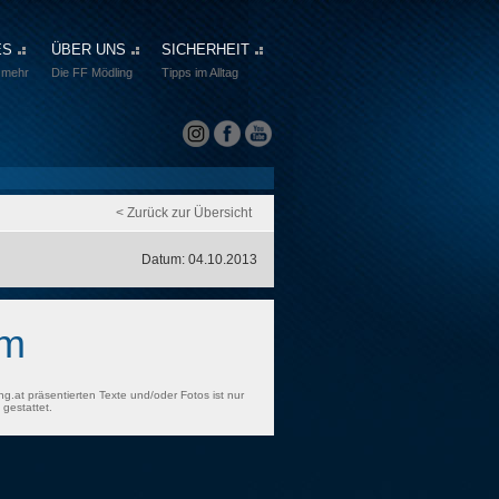
ES
ÜBER UNS
SICHERHEIT
 mehr
Die FF Mödling
Tipps im Alltag
< Zurück zur Übersicht
Datum: 04.10.2013
rm
ng.at präsentierten Texte und/oder Fotos ist nur
gestattet.