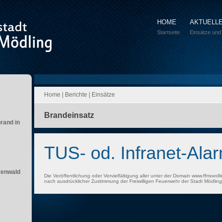
HOME
AKTUELL
Startseite
Einsätze und
Home
|
Berichte
|
Einsätze
Brandeinsatz
brand in
TUS- od. Infranet-Ala
renwald
Die Veröffentlichung oder Vervielfältigung aller unter der Domain www.ffmoedli
nach ausdrücklicher Zustimmung der Freiwilligen Feuerwehr der Stadt Mödling 