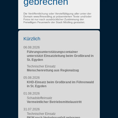
gebrechen
Die Veröffentlichung oder Vervielfältigung aller unter der
Domain www.ffmoedling.at präsentierten Texte und/oder
Fotos ist nur nach ausdrücklicher Zustimmung der
Freiwilligen Feuerwehr der Stadt Mödling gestattet.
Kürzlich
06.08.2026
Führungsunterstützungscontainer
unterstützt Einsatzleitung beim Großbrand in
St. Egyden
Technischer Einsatz
Menschenrettung aus Regionalzug
05.08.2026
KHD-Einsatz beim Großbrand im Föhrenwald
in St. Egyden
01.08.2026
Schadstoffeinsatz
Vermeintlicher Betriebsmittelaustritt
31.07.2026
Technischer Einsatz
PKW nach Verkehrsunfall geborgen