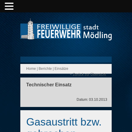
Home
|
Berichte
|
Einsätze
< Zurück zur Übersicht
Technischer Einsatz
Datum: 03.10.2013
Gasaustritt bzw.