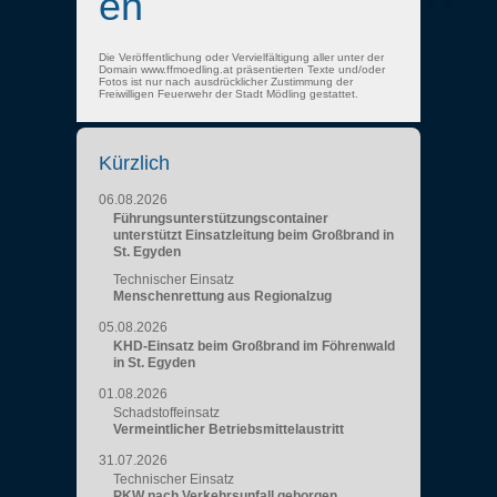
en
Die Veröffentlichung oder Vervielfältigung aller unter der
Domain www.ffmoedling.at präsentierten Texte und/oder
Fotos ist nur nach ausdrücklicher Zustimmung der
Freiwilligen Feuerwehr der Stadt Mödling gestattet.
Kürzlich
06.08.2026
Führungsunterstützungscontainer
unterstützt Einsatzleitung beim Großbrand in
St. Egyden
Technischer Einsatz
Menschenrettung aus Regionalzug
05.08.2026
KHD-Einsatz beim Großbrand im Föhrenwald
in St. Egyden
01.08.2026
Schadstoffeinsatz
Vermeintlicher Betriebsmittelaustritt
31.07.2026
Technischer Einsatz
PKW nach Verkehrsunfall geborgen