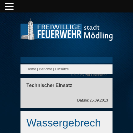
Home
|
Berichte
|
Einsätze
< Zurück zur Übersicht
Technischer Einsatz
Datum: 25.09.2013
Wassergebrech