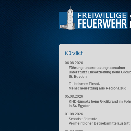
Kürzlich
06.08.2026
Führungsunterstützungscontainer
unterstützt Einsatzleitung beim Groß
St. Egyden
Technischer Einsatz
Menschenrettung aus Regionalzug
05.08.2026
KHD-Einsatz beim Großbrand im Föh
in St. Egyden
01.08.2026
Schadstoffeinsatz
Vermeintlicher Betriebsmittelaustritt