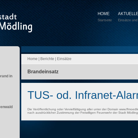
HOME
AKTUELL
Startseite
Einsätze und
Home
|
Berichte
|
Einsätze
Brandeinsatz
brand in
TUS- od. Infranet-Ala
renwald
Die Veröffentlichung oder Vervielfältigung aller unter der Domain www.ffmoedli
nach ausdrücklicher Zustimmung der Freiwilligen Feuerwehr der Stadt Mödling 