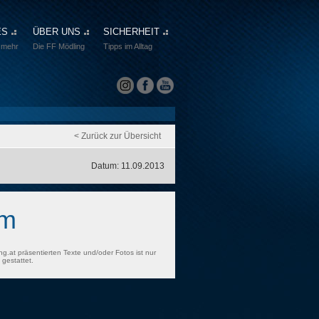
ES
ÜBER UNS
SICHERHEIT
 mehr
Die FF Mödling
Tipps im Alltag
< Zurück zur Übersicht
Datum: 11.09.2013
rm
ng.at präsentierten Texte und/oder Fotos ist nur
gestattet.