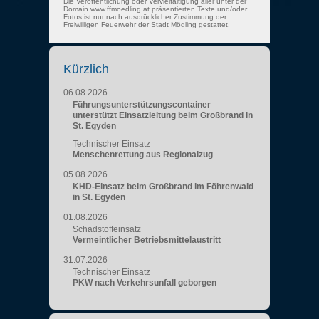
Die Veröffentlichung oder Vervielfältigung aller unter der
Domain www.ffmoedling.at präsentierten Texte und/oder
Fotos ist nur nach ausdrücklicher Zustimmung der
Freiwilligen Feuerwehr der Stadt Mödling gestattet.
Kürzlich
06.08.2026
Führungsunterstützungscontainer
unterstützt Einsatzleitung beim Großbrand in
St. Egyden
Technischer Einsatz
Menschenrettung aus Regionalzug
05.08.2026
KHD-Einsatz beim Großbrand im Föhrenwald
in St. Egyden
01.08.2026
Schadstoffeinsatz
Vermeintlicher Betriebsmittelaustritt
31.07.2026
Technischer Einsatz
PKW nach Verkehrsunfall geborgen