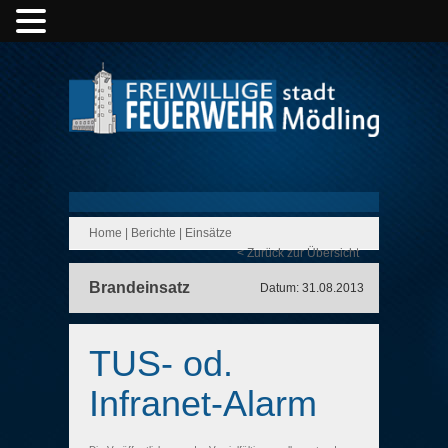
Home
|
Berichte
|
Einsätze
< Zurück zur Übersicht
Brandeinsatz
Datum: 31.08.2013
TUS- od.
Infranet-Alarm