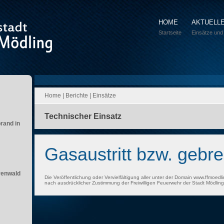
HOME
AKTUELL
Startseite
Einsätze und
Home
|
Berichte
|
Einsätze
Technischer Einsatz
brand in
Gasaustritt bzw. gebr
renwald
Die Veröffentlichung oder Vervielfältigung aller unter der Domain www.ffmoedli
nach ausdrücklicher Zustimmung der Freiwilligen Feuerwehr der Stadt Mödling 