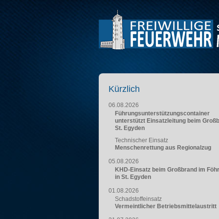
Kürzlich
06.08.2026
Führungsunterstützungscontainer
unterstützt Einsatzleitung beim Groß
St. Egyden
Technischer Einsatz
Menschenrettung aus Regionalzug
05.08.2026
KHD-Einsatz beim Großbrand im Föh
in St. Egyden
01.08.2026
Schadstoffeinsatz
Vermeintlicher Betriebsmittelaustritt