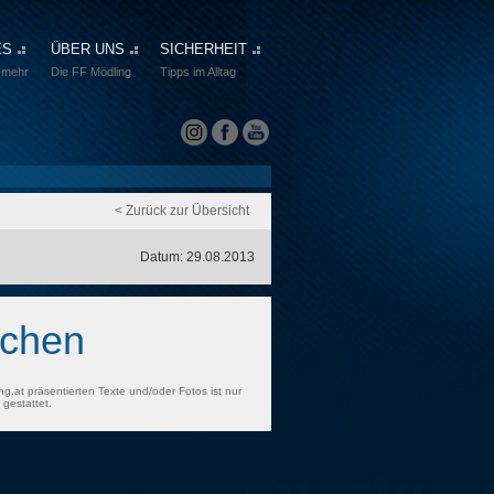
ES
ÜBER UNS
SICHERHEIT
 mehr
Die FF Mödling
Tipps im Alltag
< Zurück zur Übersicht
Datum: 29.08.2013
echen
ng.at präsentierten Texte und/oder Fotos ist nur
gestattet.