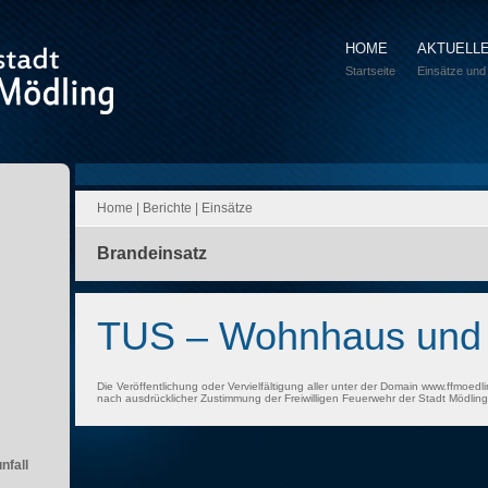
HOME
AKTUELL
Startseite
Einsätze und
Home
|
Berichte
|
Einsätze
Brandeinsatz
TUS – Wohnhaus und
Die Veröffentlichung oder Vervielfältigung aller unter der Domain www.ffmoedli
nach ausdrücklicher Zustimmung der Freiwilligen Feuerwehr der Stadt Mödling 
nfall