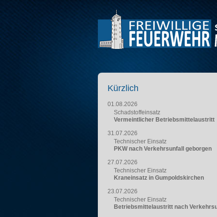
Kürzlich
01.08.2026
Schadstoffeinsatz
Vermeintlicher Betriebsmittelaustritt
31.07.2026
Technischer Einsatz
PKW nach Verkehrsunfall geborgen
27.07.2026
Technischer Einsatz
Kraneinsatz in Gumpoldskirchen
23.07.2026
Technischer Einsatz
Betriebsmittelaustritt nach Verkehrsu