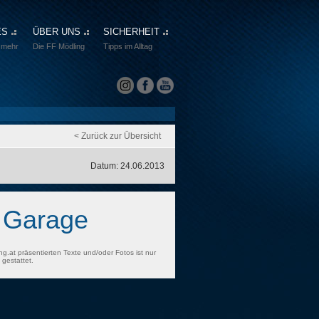
ES
ÜBER UNS
SICHERHEIT
 mehr
Die FF Mödling
Tipps im Alltag
< Zurück zur Übersicht
Datum: 24.06.2013
 Garage
ng.at präsentierten Texte und/oder Fotos ist nur
gestattet.