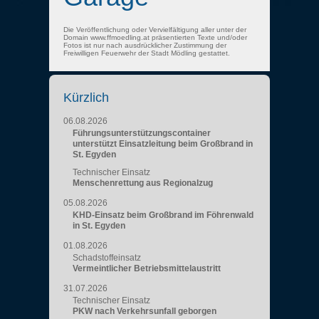
Die Veröffentlichung oder Vervielfältigung aller unter der
Domain www.ffmoedling.at präsentierten Texte und/oder
Fotos ist nur nach ausdrücklicher Zustimmung der
Freiwilligen Feuerwehr der Stadt Mödling gestattet.
Kürzlich
06.08.2026
Führungsunterstützungscontainer
unterstützt Einsatzleitung beim Großbrand in
St. Egyden
Technischer Einsatz
Menschenrettung aus Regionalzug
05.08.2026
KHD-Einsatz beim Großbrand im Föhrenwald
in St. Egyden
01.08.2026
Schadstoffeinsatz
Vermeintlicher Betriebsmittelaustritt
31.07.2026
Technischer Einsatz
PKW nach Verkehrsunfall geborgen