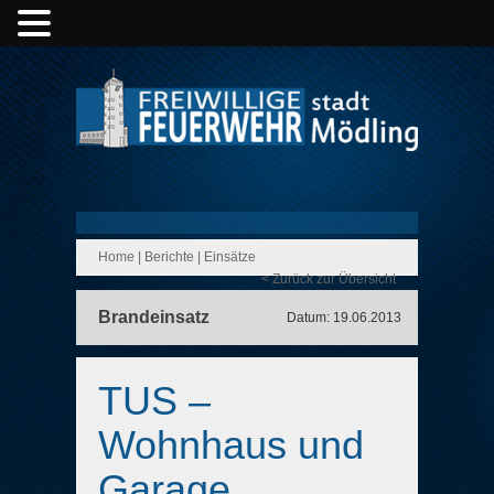
Home
|
Berichte
|
Einsätze
< Zurück zur Übersicht
Brandeinsatz
Datum: 19.06.2013
TUS –
Wohnhaus und
Garage