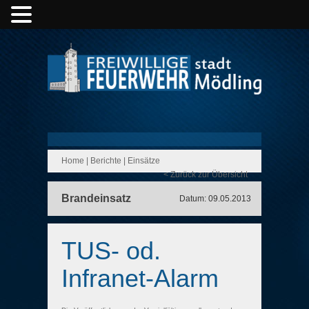
Home
|
Berichte
|
Einsätze
< Zurück zur Übersicht
Brandeinsatz
Datum: 09.05.2013
TUS- od.
Infranet-Alarm