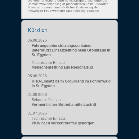
Die Veröffentlichung oder Vervielfältigung aller unter der
Domain www.ffmoedling.at präsentierten Texte und/oder
Fotos ist nur nach ausdrücklicher Zustimmung der
Freiwilligen Feuerwehr der Stadt Mödling gestattet.
Kürzlich
06.08.2026
Führungsunterstützungscontainer
unterstützt Einsatzleitung beim Großbrand in
St. Egyden
Technischer Einsatz
Menschenrettung aus Regionalzug
05.08.2026
KHD-Einsatz beim Großbrand im Föhrenwald
in St. Egyden
01.08.2026
Schadstoffeinsatz
Vermeintlicher Betriebsmittelaustritt
31.07.2026
Technischer Einsatz
PKW nach Verkehrsunfall geborgen