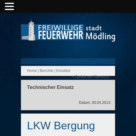
Home
|
Berichte
|
Einsätze
< Zurück zur Übersicht
Technischer Einsatz
Datum: 30.04.2013
LKW Bergung