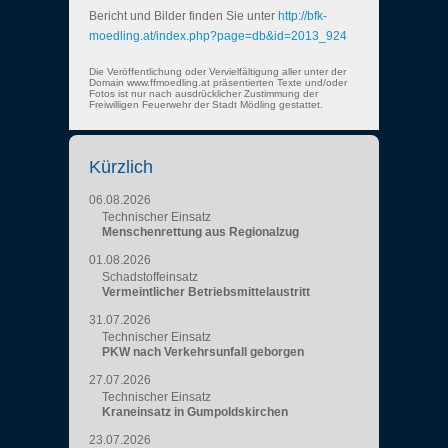
Bericht und Bilder finden Sie unter
http://bfk-
moedling.at/index.php?page=db&id=2013_924
Die Veröffentlichung oder Vervielfältigung aller unter der
Domain www.ffmoedling.at präsentierten Texte und/oder
Fotos ist nur nach ausdrücklicher Zustimmung der
Freiwilligen Feuerwehr der Stadt Mödling gestattet.
Kürzlich
06.08.2026
Technischer Einsatz
Menschenrettung aus Regionalzug
01.08.2026
Schadstoffeinsatz
Vermeintlicher Betriebsmittelaustritt
31.07.2026
Technischer Einsatz
PKW nach Verkehrsunfall geborgen
27.07.2026
Technischer Einsatz
Kraneinsatz in Gumpoldskirchen
23.07.2026