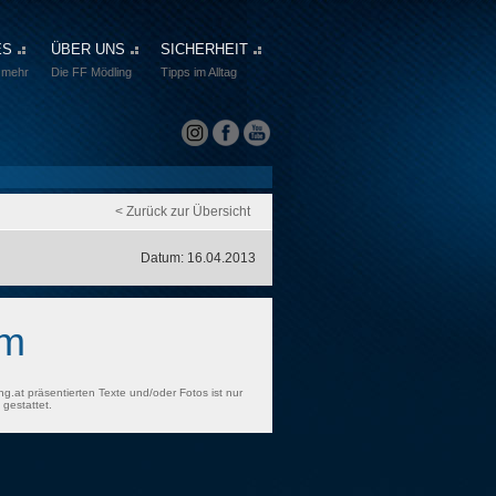
ES
ÜBER UNS
SICHERHEIT
 mehr
Die FF Mödling
Tipps im Alltag
< Zurück zur Übersicht
Datum: 16.04.2013
rm
ng.at präsentierten Texte und/oder Fotos ist nur
gestattet.