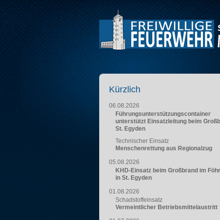
Kürzlich
06.08.2026
Führungsunterstützungscontainer
unterstützt Einsatzleitung beim Groß
St. Egyden
Technischer Einsatz
Menschenrettung aus Regionalzug
05.08.2026
KHD-Einsatz beim Großbrand im Föh
in St. Egyden
01.08.2026
Schadstoffeinsatz
Vermeintlicher Betriebsmittelaustritt