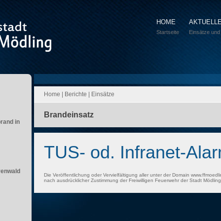
HOME
AKTUELL
Startseite
Einsätze und
Home
|
Berichte
|
Einsätze
Brandeinsatz
brand in
TUS- od. Infranet-Ala
renwald
Die Veröffentlichung oder Vervielfältigung aller unter der Domain www.ffmoedli
nach ausdrücklicher Zustimmung der Freiwilligen Feuerwehr der Stadt Mödling 