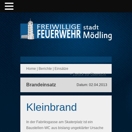
Home
|
Berichte
|
Einsätze
< Zurück zur Übersicht
Brandeinsatz
Datum: 02.04.2013
Kleinbrand
In der Fabriksgasse am Skaterplatz ist ein
Baustellen-WC aus bislang ungeklärter Ursache