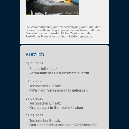
Die Veröffentlichung oder Vervielfältigung aller unter der
Domain www.ffmoedling.at präsentierten Texte und/oder
Fotos ist nur nach ausdrücklicher Zustimmung der
Freiwilligen Feuerwehr der Stadt Mödling gestattet.
Kürzlich
01.08.2026
Schadstoffeinsatz
Vermeintlicher Betriebsmittelaustritt
31.07.2026
Technischer Einsatz
PKW nach Verkehrsunfall geborgen
27.07.2026
Technischer Einsatz
Kraneinsatz in Gumpoldskirchen
23.07.2026
Technischer Einsatz
Betriebsmittelaustritt nach Verkehrsunfall