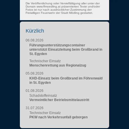
Die Veröffentlichung oder Vervielfältigung aller unter der
Domain www.ffmoedling.at präsentierten Texte und/oder
Fotos ist nur nach ausdrücklicher Zustimmung der
Freiwilligen Feuerwehr der Stadt Mödling gestattet.
Kürzlich
06.08.2026
Führungsunterstützungscontainer
unterstützt Einsatzleitung beim Großbrand in
St. Egyden
Technischer Einsatz
Menschenrettung aus Regionalzug
05.08.2026
KHD-Einsatz beim Großbrand im Föhrenwald
in St. Egyden
01.08.2026
Schadstoffeinsatz
Vermeintlicher Betriebsmittelaustritt
31.07.2026
Technischer Einsatz
PKW nach Verkehrsunfall geborgen