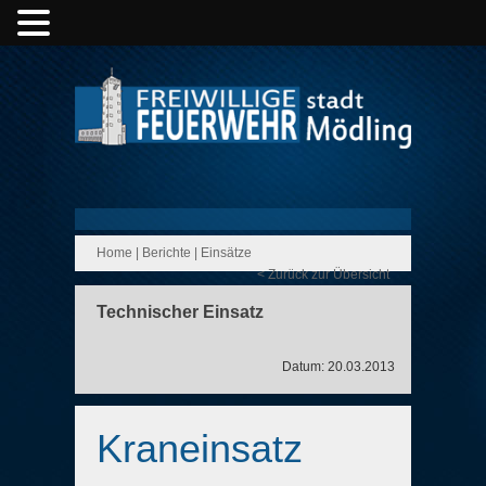
Home
|
Berichte
|
Einsätze
< Zurück zur Übersicht
Technischer Einsatz
Datum: 20.03.2013
Kraneinsatz