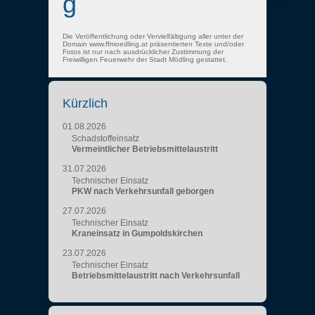
g
Die Veröffentlichung oder Vervielfältigung aller unter der
Domain www.ffmoedling.at präsentierten Texte und/oder
Fotos ist nur nach ausdrücklicher Zustimmung der
Freiwilligen Feuerwehr der Stadt Mödling gestattet.
Kürzlich
01.08.2026
Schadstoffeinsatz
Vermeintlicher Betriebsmittelaustritt
31.07.2026
Technischer Einsatz
PKW nach Verkehrsunfall geborgen
27.07.2026
Technischer Einsatz
Kraneinsatz in Gumpoldskirchen
23.07.2026
Technischer Einsatz
Betriebsmittelaustritt nach Verkehrsunfall