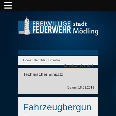
Home
|
Berichte
|
Einsätze
< Zurück zur Übersicht
Technischer Einsatz
Datum: 18.03.2013
Fahrzeugbergun